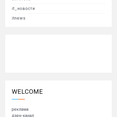
it_новости
itnews
WELCOME
реклама
дзен-канал