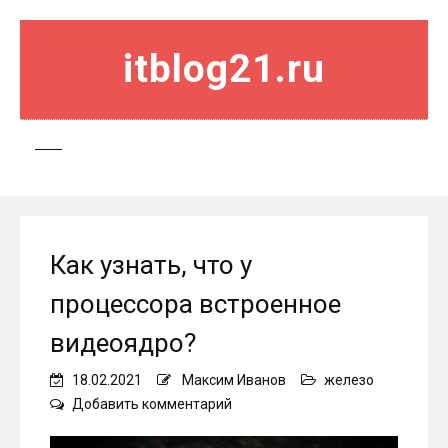
itblog21.ru
Как узнать, что у
процессора встроенное
видеоядро?
18.02.2021
Максим Иванов
железо
on
Добавить комментарий
Как
узнать,