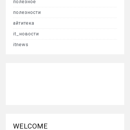
полезное
полезности
айтитека
it_новости
itnews
WELCOME