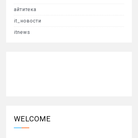
айтитека
it_новости
itnews
WELCOME