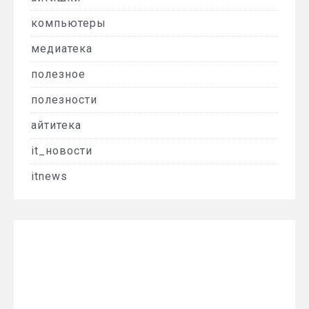
компьютеры
медиатека
полезное
полезности
айтитека
it_новости
itnews