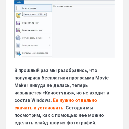
музыкальное
слайд-
шоу
из
фотографий
в
«Киностудии»
В прошлый раз мы разобрались, что
популярная бесплатная программа Movie
Maker никуда не делась, теперь
называется «Киностудия», но не входит в
состав Windows.
Ее нужно отдельно
скачать и установить.
Сегодня мы
посмотрим, как с помощью нее можно
сделать слайд-шоу из фотографий.