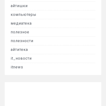
айтишки
компьютеры
медиатека
полезное
полезности
айтитека
it_новости
itnews