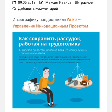
09.05.2018
Максим Иванов
разное
on
Добавить комментарий
Как
сохранить
Инфографику предоставила
Wrike —
рассудок,
Управление Инновационным Проектом
работая
на
трудоголика:
10
советов
по
восстановлению
баланса
между
личным
и
рабочим
временем