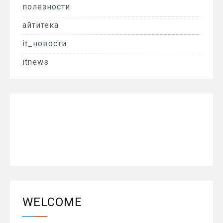
полезности
айтитека
it_новости
itnews
WELCOME