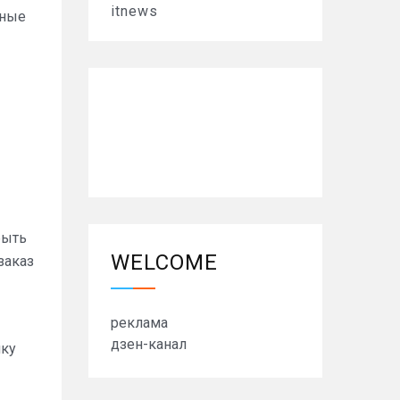
itnews
ьные
быть
WELCOME
заказ
реклама
дзен-канал
ику