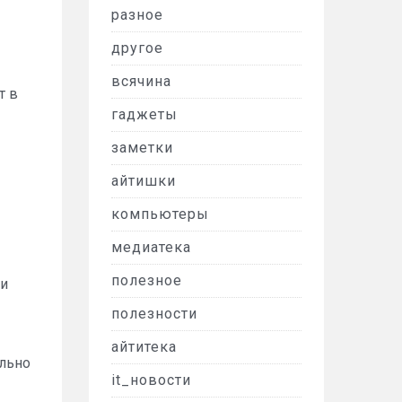
разное
другое
всячина
т в
гаджеты
заметки
айтишки
компьютеры
медиатека
полезное
ли
полезности
айтитека
ельно
it_новости