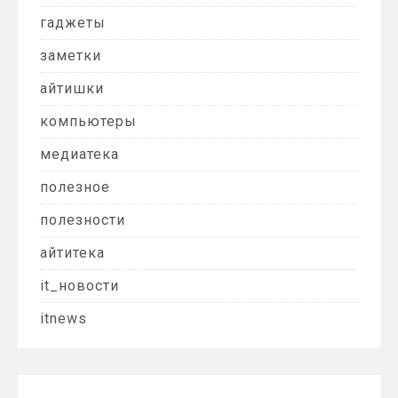
гаджеты
заметки
айтишки
компьютеры
медиатека
полезное
полезности
айтитека
it_новости
itnews