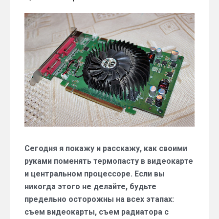
записи
Как
самостоятельно
поменять
термопасту
в
видеокарте
или
процессоре?
Сегодня я покажу и расскажу, как своими
руками поменять термопасту в видеокарте
и центральном процессоре. Если вы
никогда этого не делайте, будьте
предельно осторожны на всех этапах:
съем видеокарты, съем радиатора с