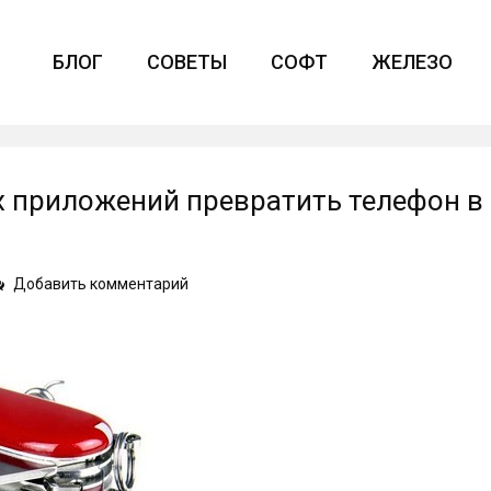
БЛОГ
СОВЕТЫ
СОФТ
ЖЕЛЕЗО
 приложений превратить телефон в
on
Добавить комментарий
Как
с
помощью
мобильных
приложений
превратить
телефон
в
швейцарский