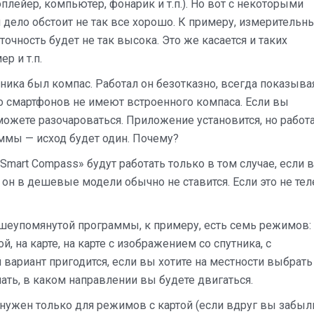
лейер, компьютер, фонарик и т.п.). Но вот с некоторыми
ело обстоит не так все хорошо. К примеру, измерительн
точность будет не так высока. Это же касается и таких
р и т.п.
ика был компас. Работал он безотказно, всегда показыва
о смартфонов не имеют встроенного компаса. Если вы
 можете разочароваться. Приложение установится, но работ
ммы — исход будет один. Почему?
Smart Compass» будут работать только в том случае, если в
 он в дешевые модели обычно не ставится. Если это не те
еупомянутой программы, к примеру, есть семь режимов:
, на карте, на карте с изображением со спутника, с
вариант пригодится, если вы хотите на местности выбрать
нать, в каком направлении вы будете двигаться.
 нужен только для режимов с картой (если вдруг вы забыл