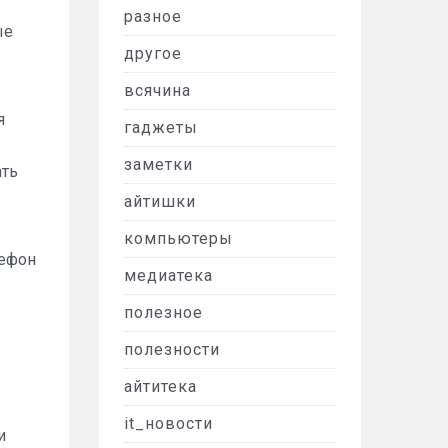
разное
ые
другое
всячина
я
гаджеты
заметки
ать
айтишки
компьютеры
лефон
медиатека
полезное
полезности
айтитека
it_новости
и