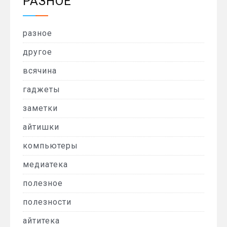
РАЗНОЕ
разное
другое
всячина
гаджеты
заметки
айтишки
компьютеры
медиатека
полезное
полезности
айтитека