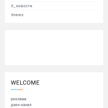
it_новости
itnews
WELCOME
реклама
дзен-канал