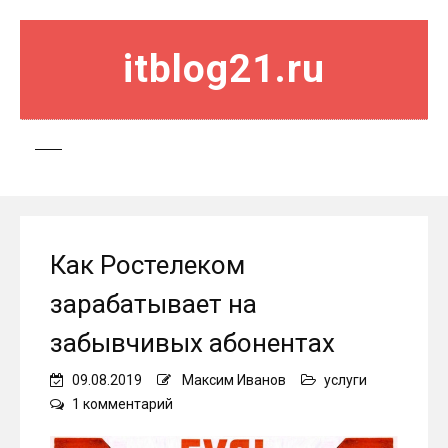
itblog21.ru
Как Ростелеком
зарабатывает на
забывчивых абонентах
09.08.2019
Максим Иванов
услуги
к
1 комментарий
записи
Как