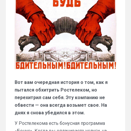
Ростелеком
зарабатывает
на
забывчивых
абонентах
Вот вам очередная история о том, как я
пытался обхитрить Ростелеком, но
перехитрил сам себя. Эту компанию не
обвести — она всегда возьмет свое. На
днях я снова убедился в этом.
У Ростелекома есть бонусная программа
«Бонус». Когда вы оплачиваете услуги, на