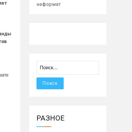
яет
неформат
манды
тив
Найти:
мате
РАЗНОЕ