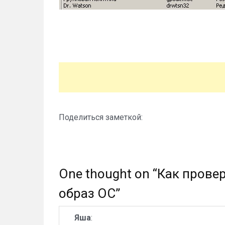
Поделиться заметкой:
One thought on “
Как прове
образ ОС
”
Яша
: