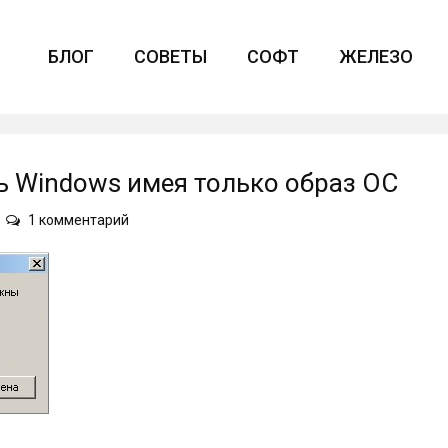
БЛОГ
СОВЕТЫ
СОФТ
ЖЕЛЕЗО
ь Windows имея только образ ОС
к
1 комментарий
записи
Как
проверить
целостность
Windows
имея
только
образ
ОС