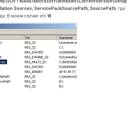
E\SOFTWARE\Microsoft\Windows\CurrentVersion\Setup
allation Sources, ServicePackSourcePath, SourcePath
, где
да. В моем случае это
W