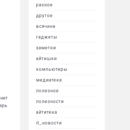
разное
другое
всячина
гаджеты
заметки
айтишки
компьютеры
медиатека
полезное
кнет
полезности
ерь
айтитека
it_новости