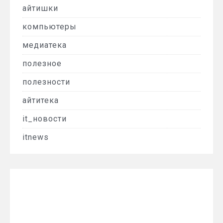
айтишки
компьютеры
медиатека
полезное
полезности
айтитека
it_новости
itnews