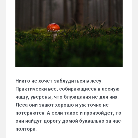
подготовить
телефон
перед
походом
в
лес
Никто не хочет заблудиться в лесу.
Практически все, собирающиеся в лесную
чащу, уверены, что блуждания не для них.
Леса они знают хорошо и уж точно не
потеряются. А если такое и произойдет, то
они найдут дорогу домой буквально за час-
полтора.