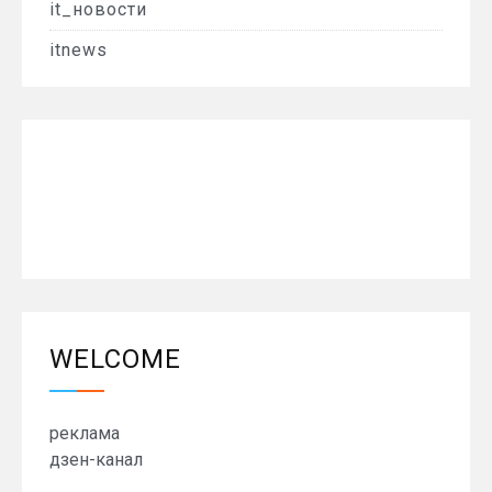
it_новости
itnews
WELCOME
реклама
дзен-канал