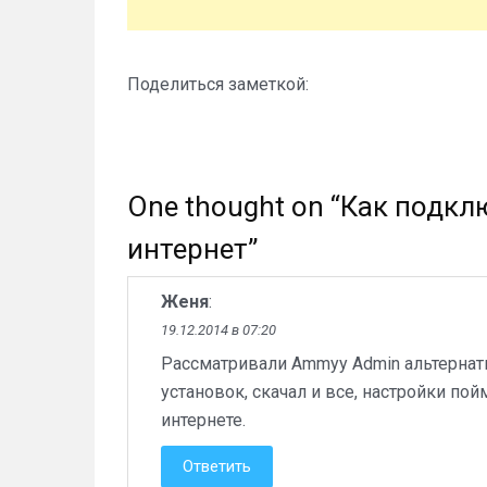
Поделиться заметкой:
One thought on “
Как подкл
интернет
”
Женя
:
19.12.2014 в 07:20
Рассматривали Ammyy Admin альтернати
установок, скачал и все, настройки по
интернете.
Ответить