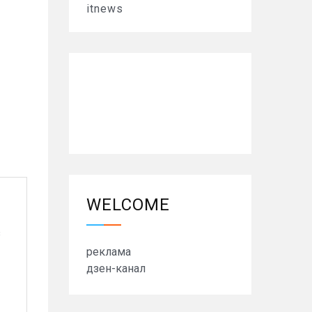
itnews
з
WELCOME
з
реклама
дзен-канал