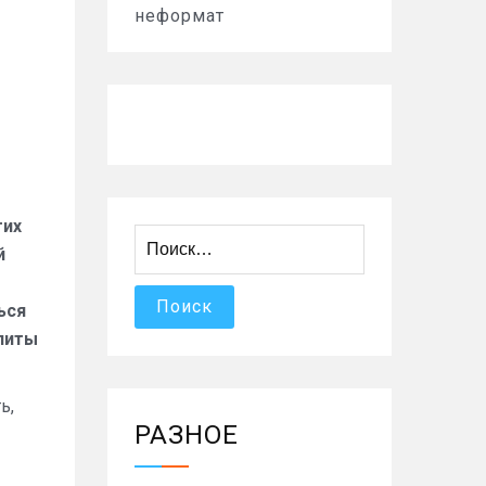
неформат
тих
Найти:
й
ься
илиты
ь,
РАЗНОЕ