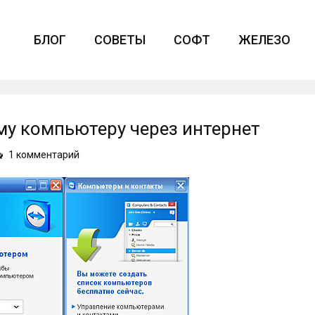
БЛОГ
СОВЕТЫ
СОФТ
ЖЕЛЕЗО
му компьютеру через интернет
к
1 комментарий
записи
Как
подключиться
к
другому
компьютеру
через
интернет