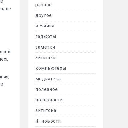
ни
разное
альше
другое
всячина
гаджеты
заметки
нашей
айтишки
тесь
компьютеры
ния,
медиатека
 и
полезное
полезности
айтитека
it_новости