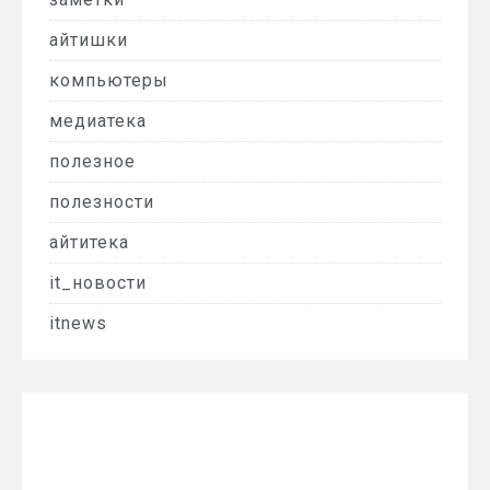
айтишки
компьютеры
медиатека
полезное
полезности
айтитека
it_новости
itnews