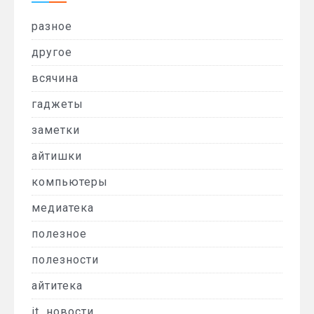
разное
другое
всячина
гаджеты
заметки
айтишки
компьютеры
медиатека
полезное
полезности
айтитека
it_новости