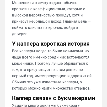
Мошенники в личку кидают обычно
прогнозы с коэффициентами, которые с
высокой вероятностью пройдут, хотя и
принесут небольшой доход. Главная цель —
поймать клиента на крючок, войдя в
доверие.
У каппера короткая история
Все капперы когда-то были новичками, но
чаще всего именно среди них встречаются
мошенники. Поэтому лучше обращаться к
тем, кто присутствует на этом рынке не
первый год, имеет репутацию и дорожит ей.
Обычно это уже известные капперы, о
которых можно найти множество отзывов.
Каппер связан с букмекерами
Увидите много рекламы букмекера у