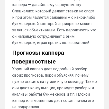
каппера — давайте ему черную метку.
Специалист, который делает ставки на спорт
и при этом является связанным с какой-либо
букмекерской конторой, априори не может
являться объективным. Есть вероятность, что
он напрямую сотрудничает с этим
букмекером, играя против пользователей.
Прогнозы каппера
поверхностные
Хороший каппер дает подробный разбор
своих прогнозов, порой объясняя, почему
нужно ставить на ту или иную команду. Также
они дают консультации, проводят разборы и
анализы работы букмекеров и т.п. Плохой
каппер или мошенник дает совет, ничем его
не подкрепляя.