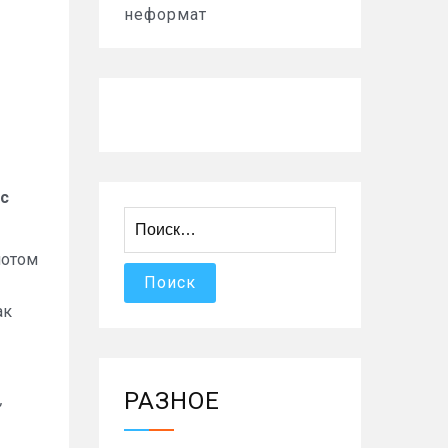
неформат
ас
Найти:
потом
ак
РАЗНОЕ
,