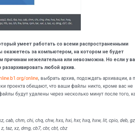
который умеет работать со всеми распространенными
вы окажетесь за компьютером, на котором не будет
ым причинам нежелательна или невозможна. Но если у в
о разархивировать любой архив.
online.b1.org/online
, выбрать архив, подождать архивации, а 
ки проекта обещают, что ваши файлы никто, кроме вас не
файлы будут удалены через несколько минут после того, к
 txz, cab, chm, chi, chq, chw, hxs, hxi, hxr, hxq, hxw, lit, cpio, deb, gz
r, z, taz, xz, dmg, cb7, cbr, cbt, cbz