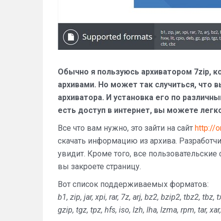
Обычно я пользуюсь архиватором 7zip, 
архивами. Но может так случиться, что 
архиватора. И установка его по различн
есть доступ в интернет, вы можете легк
Все что вам нужно, это зайти на сайт
http://
скачать информацию из архива. Разработчи
увидит. Кроме того, все пользовательские 
вы закроете страницу.
Вот список поддерживаемых форматов:
b1, zip, jar, xpi, rar, 7z, arj, bz2, bzip2, tbz2, tbz,
gzip, tgz, tpz, hfs, iso, lzh, lha, lzma, rpm, tar, xa