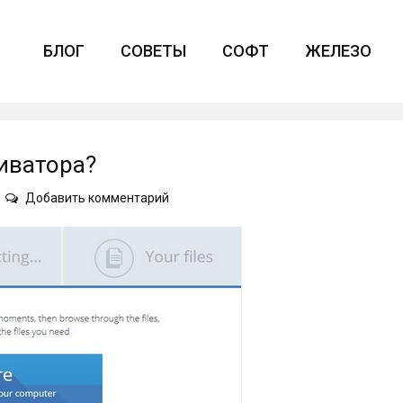
БЛОГ
СОВЕТЫ
СОФТ
ЖЕЛЕЗО
хиватора?
on
Добавить комментарий
Как
открыть
архив
без
архиватора?