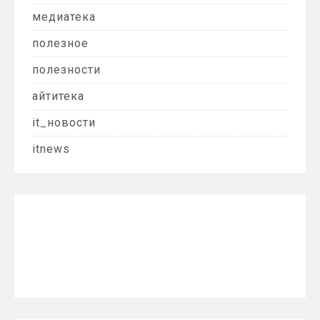
медиатека
полезное
полезности
айтитека
it_новости
itnews