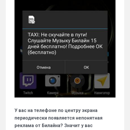
отключить
всплывающие
SMS
от
Билайн
У вас на телефоне по центру экрана
периодически появляется непонятная
реклама от Билайна? Значит у вас