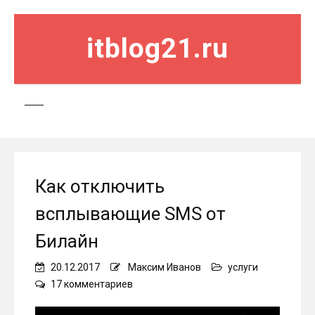
itblog21.ru
Как отключить
всплывающие SMS от
Билайн
20.12.2017
Максим Иванов
услуги
к
17 комментариев
записи
Как