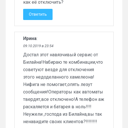
как её отключить?
Ответить
Ирина
:
09.10.2019 в 23:54
Достал этот навязчивый сервис от
Билайна!Набираю те комбинации,что
советуют везде для отключения
этого недоделанного хамелеона!
Нифига не помогает,опять лезут
сообщения!Операторы как автоматы
твердят,все отключено!А телефон аж
раскаляется и батарея в ноль!!!!
Неужели ,господа из Билайна,вы так
ненавидите своих клиентов?!!!!!!!!