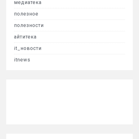
медиатека
полезное
полезности
айтитека
it_новости
itnews