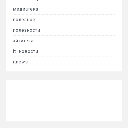
медиатека
полезное
полезности
айтитека
it_новости
itnews