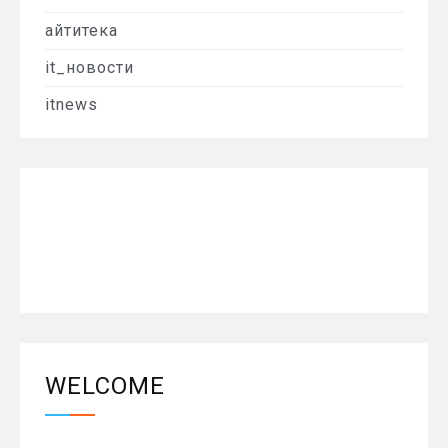
айтитека
it_новости
itnews
WELCOME