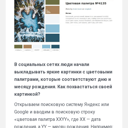
во
флешмоб
«Цветовая
палитра
твоего
дня
рождения»
В социальных сетях люди начали
выкладывать яркие картинки с цветовыми
палитрами, которые соответствуют дню и
месяцу рождения. Как похвастаться своей
картинкой?
Открываем поисковую систему Яндекс или
Google и вводим в поисковую строку
«цветовая палитра XXYY», где XX — дата
рождения, а YY — месяц рождения. Например: