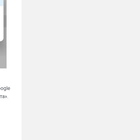
oogle
та».