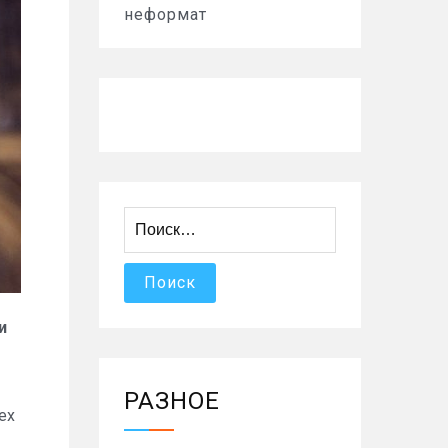
неформат
Найти:
и
РАЗНОЕ
ех