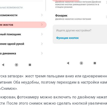
уска затвора»: жест тремя пальцами вниз или одновремен
итания. Оба неудобны, поэтому переходим в настройки ка
«Снимок».
блокирован, фотокамеру можно включить по двойному нажа
сти. После этого снимок можно сделать кнопкой увеличен