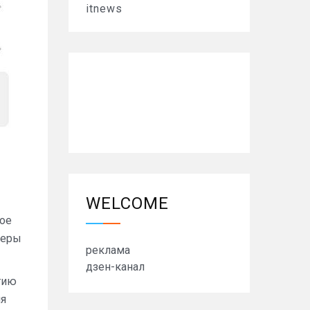
itnews
WELCOME
ное
меры
реклама
дзен-канал
тию
ия