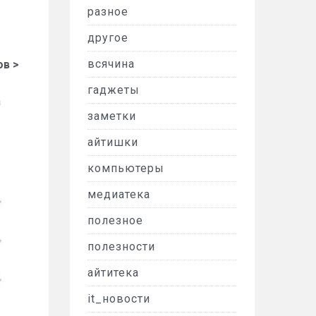
разное
другое
всячина
ов >
гаджеты
а
заметки
айтишки
компьютеры
медиатека
полезное
полезности
айтитека
it_новости