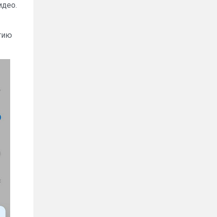
идео.
атию