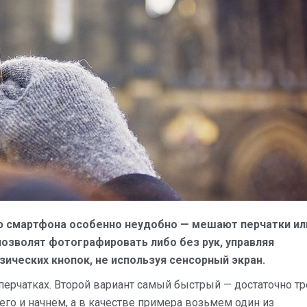
ю смартфона особенно неудобно — мешают перчатки ил
позволят фотографировать либо без рук, управляя
ических кнопок, не используя сенсорный экран.
 перчатках. Второй вариант самый быстрый — достаточно тр
него и начнем, а в качестве примера возьмем один из