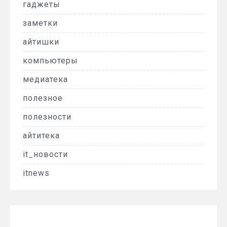
гаджеты
заметки
айтишки
компьютеры
медиатека
полезное
полезности
айтитека
it_новости
itnews