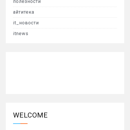
полезности
айтитека
it_новости
itnews
WELCOME