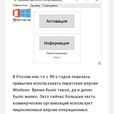
Windows
10
с
помощью
KMS-
активатора
В России как-то с 90-х годов повелась
привычка использовать пиратские версии
Windows. Время было такое, да и денег
было жалко. Зато сейчас большая часть
коммерческих организаций использует
лицензионные версии операционных