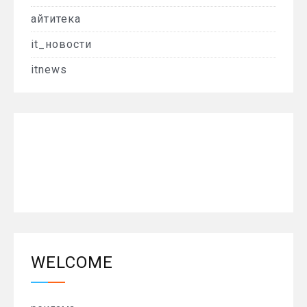
айтитека
it_новости
itnews
WELCOME