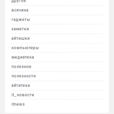
другое
всячина
гаджеты
заметки
айтишки
компьютеры
медиатека
полезное
полезности
айтитека
it_новости
itnews