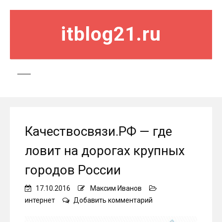
itblog21.ru
Качествосвязи.РФ — где
ловит на дорогах крупных
городов России
17.10.2016
Максим Иванов
on
интернет
Добавить комментарий
Качествосвязи.РФ
—