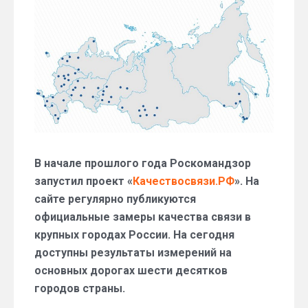
где
ловит
на
дорогах
крупных
городов
России
В начале прошлого года Роскомандзор
запустил проект «
Качествосвязи.РФ
». На
сайте регулярно публикуются
официальные замеры качества связи в
крупных городах России. На сегодня
доступны результаты измерений на
основных дорогах шести десятков
городов страны.