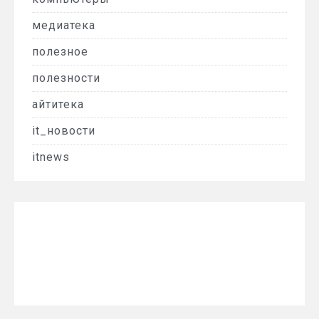
медиатека
полезное
полезности
айтитека
it_новости
itnews