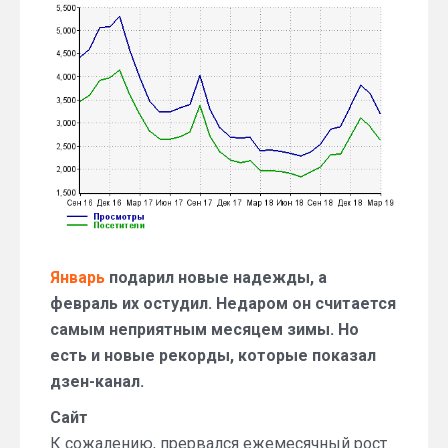
отчет
по
сайту
и
дзен-
каналу
itblog21.ru
Январь
подарил новые надежды, а
февраль их остудил. Недаром он считается
самым неприятным месяцем зимы. Но
есть и новые рекорды, которые показал
дзен-канал.
Сайт
К сожалению, прервался ежемесячный рост