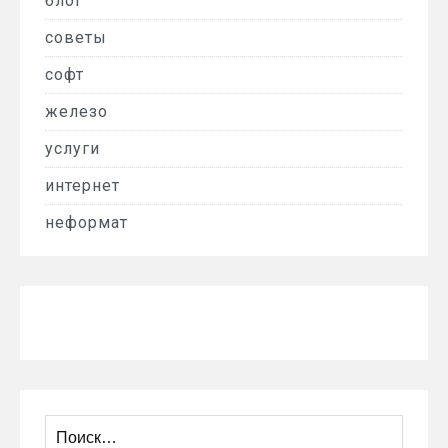
блог
советы
софт
железо
услуги
интернет
неформат
Найти: