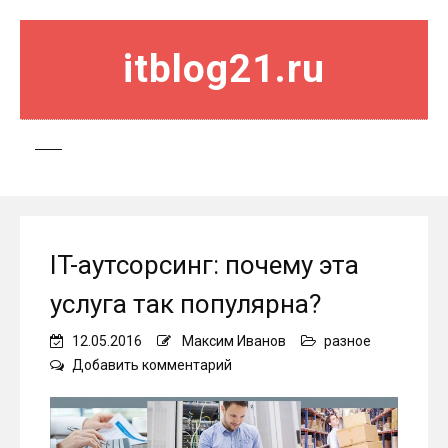
itblog21.ru
IT-аутсорсинг: почему эта
услуга так популярна?
12.05.2016
Максим Иванов
разное
on
Добавить комментарий
IT-
аутсорсинг:
почему
эта