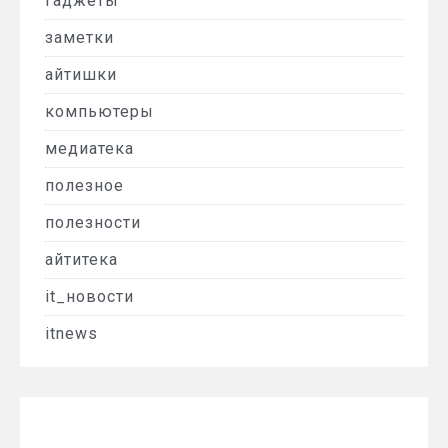
гаджеты
заметки
айтишки
компьютеры
медиатека
полезное
полезности
айтитека
it_новости
itnews