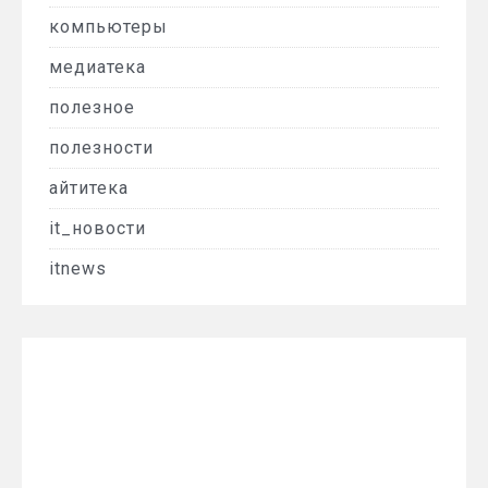
компьютеры
медиатека
полезное
полезности
айтитека
it_новости
itnews