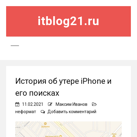
itblog21.ru
История об утере iPhone и
его поисках
11.02.2021
Максим Иванов
on
неформат
Добавить комментарий
История
об
утере
iPhone