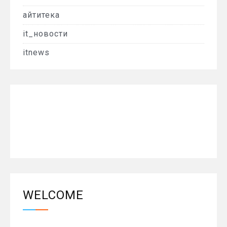
айтитека
it_новости
itnews
WELCOME