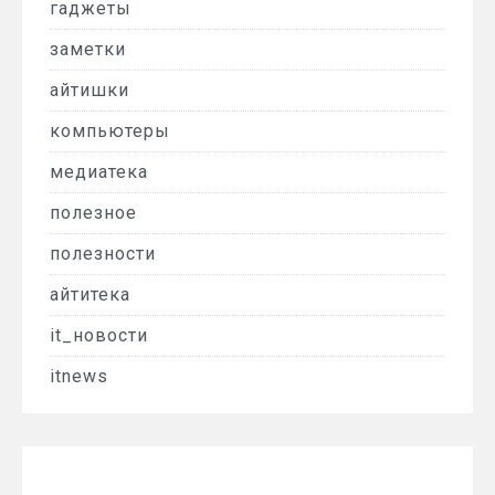
гаджеты
заметки
айтишки
компьютеры
медиатека
полезное
полезности
айтитека
it_новости
itnews