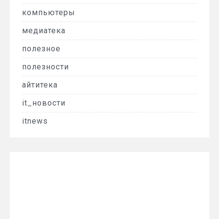
компьютеры
медиатека
полезное
полезности
айтитека
it_новости
itnews