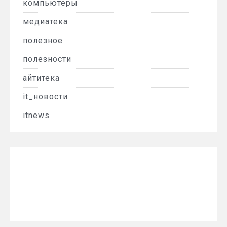
компьютеры
медиатека
полезное
полезности
айтитека
it_новости
itnews