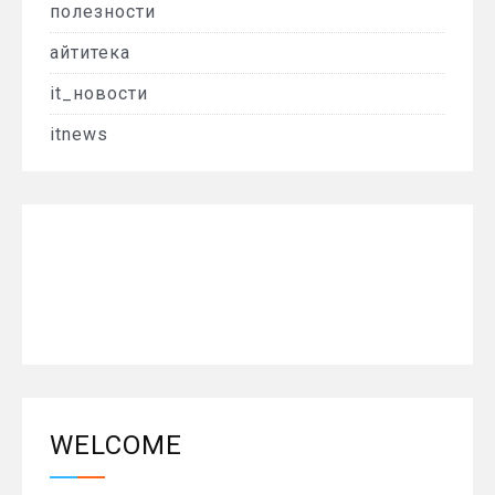
полезности
айтитека
it_новости
itnews
WELCOME