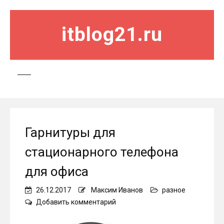
itblog21.ru
Гарнитуры для
стационарного телефона
для офиса
26.12.2017
Максим Иванов
разное
on
Добавить комментарий
Гарнитуры
для