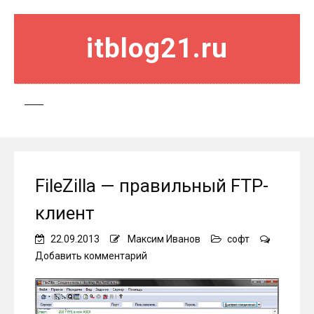
itblog21.ru
FileZilla — правильный FTP-
клиент
22.09.2013
Максим Иванов
софт
on
Добавить комментарий
FileZilla
—
правильный
FTP-