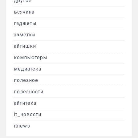
другое
всячина
гаджеты
заметки
айтишки
компьютеры
медиатека
полезное
полезности
айтитека
it_новости
itnews