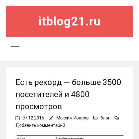
itblog21.ru
Есть рекорд — больше 3500
посетителей и 4800
просмотров
07.12.2015
Максим Иванов
блог
on
Добавить комментарий
Есть
рекорд