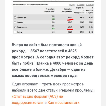
—
больше
3500
посетителей
и
4800
просмотров
Вчера на сайте был поставлен новый
рекорд — 3547 посетителей и 4825
просмотров. А сегодня этот рекорд может
быть побит. Планка в 4000 человек за день
все ближе и ближе. Декабрь — один из
самых посещаемых месяцев года.
Одно огорчает — треть всех просмотров
набрали всего две статьи: Решаем проблему:
«Этот аудио формат (AC3) не
поддерживается»
и
Как восстановить