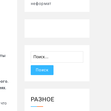
неформат
Найти:
нты
ого.
ях.
РАЗНОЕ
 что