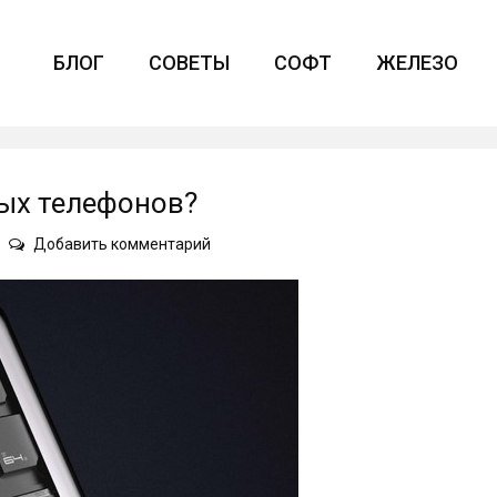
БЛОГ
СОВЕТЫ
СОФТ
ЖЕЛЕЗО
ных телефонов?
on
Добавить комментарий
Есть
ли
будущее
у
модульных
телефонов?