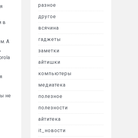
разное
я
другое
и в
всячина
гаджеты
м. А
,
заметки
orola
айтишки
компьютеры
я
медиатека
бы не
полезное
полезности
айтитека
it_новости