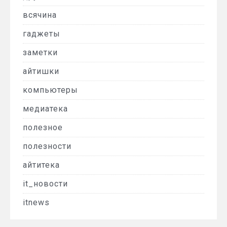
всячина
гаджеты
заметки
айтишки
компьютеры
медиатека
полезное
полезности
айтитека
it_новости
itnews