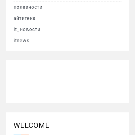
полезности
айтитека
it_новости
itnews
WELCOME