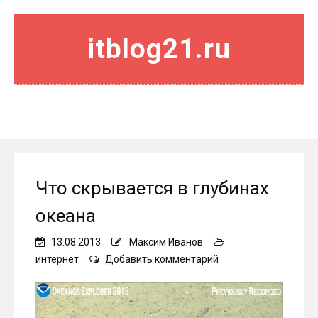
itblog21.ru
Что скрывается в глубинах
океана
13.08.2013
Максим Иванов
on
интернет
Добавить комментарий
Что
скрывается
в
глубинах