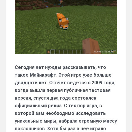
в
популярной
мобильной
игре
Minecraft
PE
1.13
и
1.14?
Сегодня нет нужды рассказывать, что
такое Майнкрафт. Этой игре уже больше
двадцати лет. Отсчет ведется с 2009 года,
когда вышла первая публичная тестовая
версия, спустя два года состоялся
официальный релиз. С тех пор игра, в
которой вам необходимо исследовать
уникальные миры, набрала огромную массу
поклонников. Хотя бы раз в нее играло