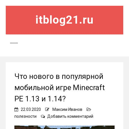
itblog21.ru
Что нового в популярной
мобильной игре Minecraft
PE 1.13 и 1.14?
22.03.2020
Максим Иванов
on
полезности
Добавить комментарий
Что
нового