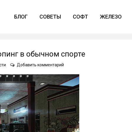
БЛОГ
СОВЕТЫ
СОФТ
ЖЕЛЕЗО
опинг в обычном спорте
on
сти
Добавить комментарий
Читы
в
киберспорте,
как
допинг
в
обычном
спорте