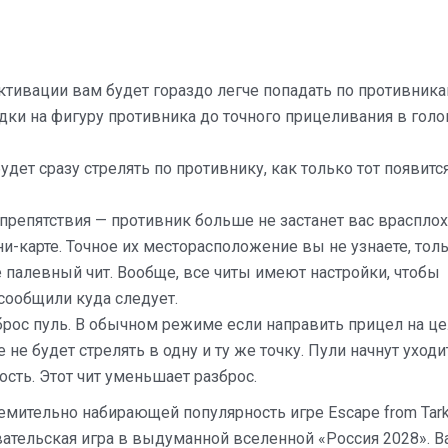
активации вам будет гораздо легче попадать по противника
дки на фигуру противника до точного прицеливания в голо
удет сразу стрелять по противнику, как только тот появитс
препятствия — противник больше не застанет вас врасплох
и-карте. Точное их месторасположение вы не узнаете, тол
ее палевный чит. Вообще, все читы имеют настройки, чтобы
 сообщили куда следует.
рос пуль. В обычном режиме если направить прицел на це
не будет стрелять в одну и ту же точку. Пули начнут уходи
сть. Этот чит уменьшает разброс.
емительно набирающей популярность игре Escape from Tark
вательская игра в выдуманной вселенной «Россия 2028». В