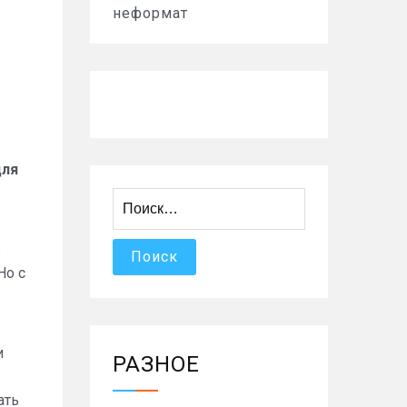
неформат
для
Найти:
ь
Но с
и
РАЗНОЕ
ать