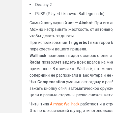
Destiny 2
PUBS (PlayerUnknown’s Battlegrounds)
Самый популярный чит —
Aimbot
. При его 
Можно настраивать жесткость, от автонаво
чтобы делать хэдшоты.
При использовании
Triggerbot
ваш герой б
перекрестии вашего прицела.
Wallhack
позволяет видеть сквозь стены и 
Radar
позволяет видеть всех врагов на мин
примерное. В отличие от Wallhack, это мен
соперники не распознали в вас читера и не
Чит
Compensation
уменьшает отдачу и разб
зажать кнопку огня, автоматическое оружие 
цели в разные стороны, резко снижая метко
Читы типа
Aimhax Wallhack
работают и в стр
Это не классический шутер, а многопользо