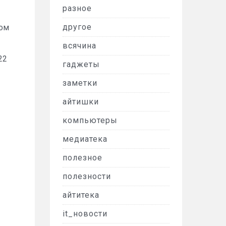
разное
другое
том
всячина
22
гаджеты
заметки
айтишки
компьютеры
медиатека
полезное
полезности
айтитека
it_новости