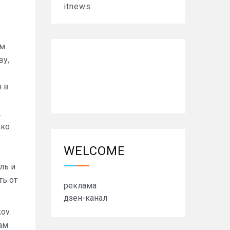
itnews
м.
ву,
я в
.
ько
WELCOME
ль и
ть от
реклама
дзен-канал
ov.
ам