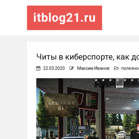
itblog21.ru
Читы в киберспорте, как д
22.03.2020
Максим Иванов
полезно