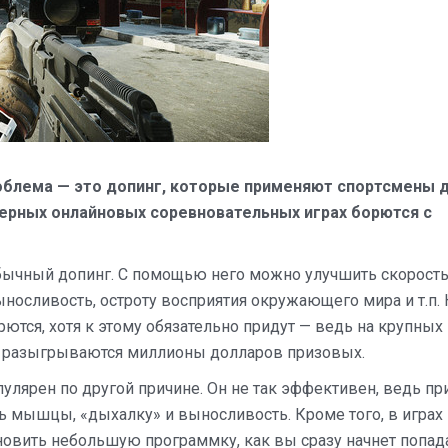
роблема — это допинг, которые применяют спортсмены 
терных онлайновых соревновательных играх борются с
ычный допинг. С помощью него можно улучшить скорост
носливость, остроту восприятия окружающего мира и т.п. 
ются, хотя к этому обязательно придут — ведь на крупных
 разыгрываются миллионы долларов призовых.
улярен по другой причине. Он не так эффективен, ведь пр
ь мышцы, «дыхалку» и выносливость. Кроме того, в играх
тановить небольшую программку, как вы сразу начнет попад