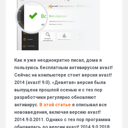
обновился
до
версии
avast!
2014.9.0.2018
Как я уже неоднократно писал, дома я
пользуюсь бесплатным антивирусом avast!
Сейчас на компьютере стоит версия avast!
2014 (avast! 9.0). «Девятая» версия была
выпущена прошлой осенью и с тех пор
разработчики регулярно обновляют
антивирус.
В этой статье
я описывал все
нововведения, включая версию avast!
2014.9.0.2011. Однако с тех пор программа
обновилась до версии avast! 2014.9.0.2018.