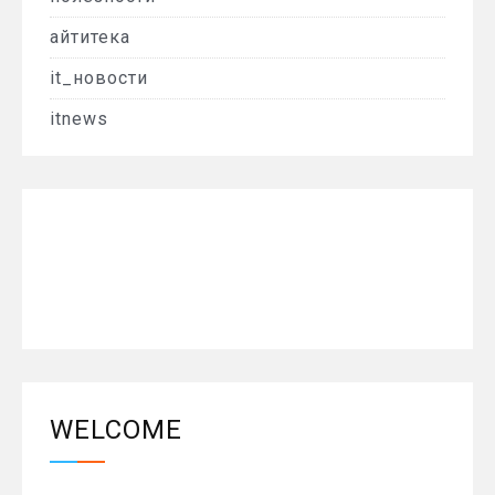
айтитека
it_новости
itnews
WELCOME