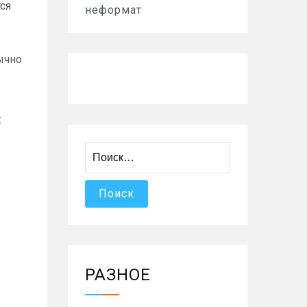
тся
неформат
ычно
ж
Найти:
РАЗНОЕ