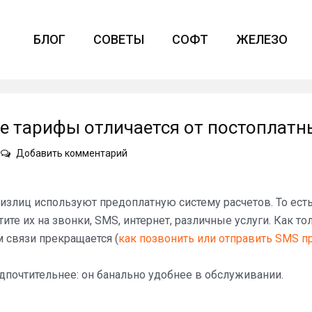
БЛОГ
СОВЕТЫ
СОФТ
ЖЕЛЕЗО
е тарифы отличается от постоплатн
on
Добавить комментарий
Чем
предоплатные
сотовые
излиц используют предоплатную систему расчетов. То ест
тарифы
тите их на звонки, SMS, интернет, различные услуги. Как то
отличается
м связи прекращается (
как позвонить или отправить SMS п
от
постоплатных
почтительнее: он банально удобнее в обслуживании.