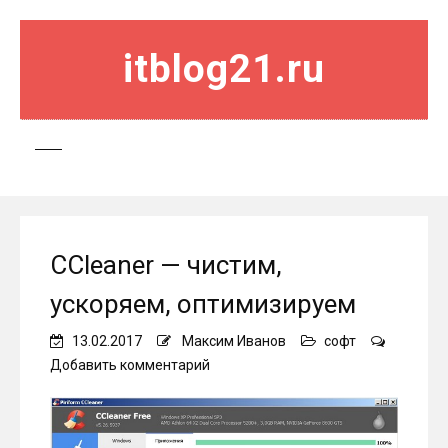
itblog21.ru
CCleaner — чистим,
ускоряем, оптимизируем
13.02.2017
Максим Иванов
софт
on
Добавить комментарий
CCleaner
—
чистим,
ускоряем,