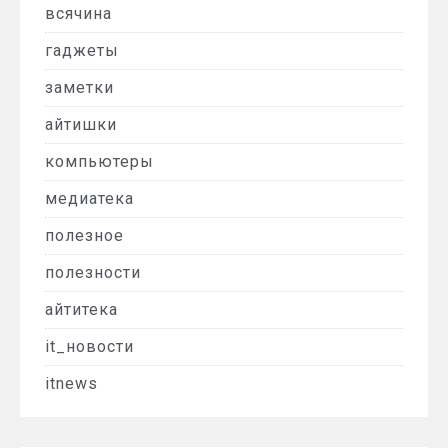
всячина
гаджеты
заметки
айтишки
компьютеры
медиатека
полезное
полезности
айтитека
it_новости
itnews