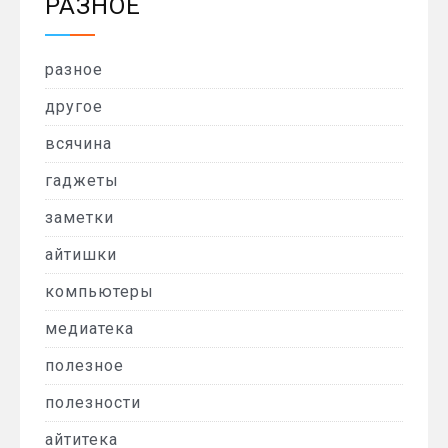
РАЗНОЕ
разное
другое
всячина
гаджеты
заметки
айтишки
компьютеры
медиатека
полезное
полезности
айтитека