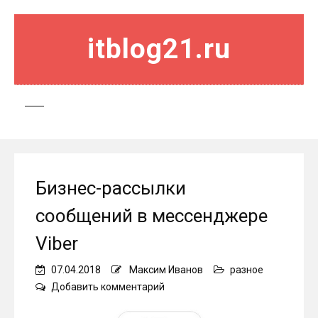
itblog21.ru
Бизнес-рассылки
сообщений в мессенджере
Viber
07.04.2018
Максим Иванов
разное
on
Добавить комментарий
Бизнес-
рассылки