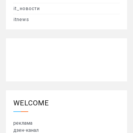
it_новости
itnews
WELCOME
реклама
дзен-канал