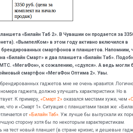
ланшета «Билайн Таб 2». В Чувашии он продается за 335
рнета). «ВымпелКом» в этом году активно включился в
 брендированных смартфонов и планшетов. Напомним, 
на «Билайн Смарт» и два планшета «Билайн Таб». Подоб
 МТС. «МегаФон», к сожалению, «сдулся». А ведь могли 
юймовый смартфон «МегаФон Оптима 2». Увы.
 брендированных гаджетов мне не очень нравится. Логичн
номера гаджета, должно улучшать характеристики. Но в
твует. К примеру,
«Смарт 2»
оказался местами хуже, чем
«
е, что и «Смарт 1». Ситуация с планшетами такая же: «Била
отличается от
«Билайн Таб».
Уж лучше бы выпускали их пор
учшую сторону хотя бы по некоторым характеристикам.
ь на тест новый планшет (в стране кризис, и дешевые гад