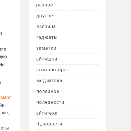
разное
другое
всячина
0
гаджеты
заметки
что
ную
айтишки
бы
компьютеры
медиатека
о
полезное
Смарт
полезности
йн
еже,
айтитека
it_новости
жеты