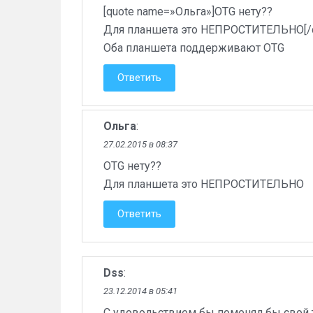
[quote name=»Ольга»]OTG нету??
Для планшета это НЕПРОСТИТЕЛЬНО[/q
Оба планшета поддерживают OTG
Ответить
Ольга
:
27.02.2015 в 08:37
OTG нету??
Для планшета это НЕПРОСТИТЕЛЬНО
Ответить
Dss
:
23.12.2014 в 05:41
С удовольствием бы поменял бы свой та