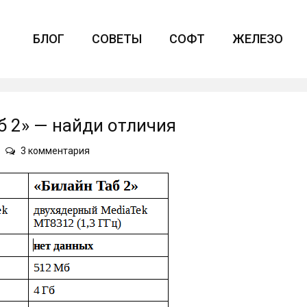
БЛОГ
СОВЕТЫ
СОФТ
ЖЕЛЕЗО
б 2» — найди отличия
к
3 комментария
записи
«Билайн
Таб»
и
«Билайн
Таб
2»
—
найди
отличия