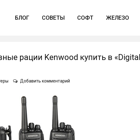
БЛОГ
СОВЕТЫ
СОФТ
ЖЕЛЕЗО
ые рации Kenwood купить в «Digita
on
теры
Добавить комментарий
Автомобильные
и
портативные
рации
Kenwood
купить
в
«Digital
Radio