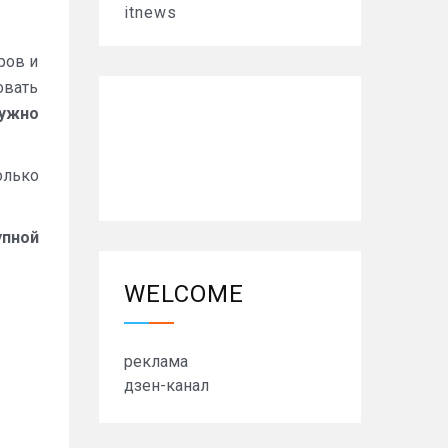
itnews
ров и
овать
нужно
олько
упной
WELCOME
реклама
дзен-канал