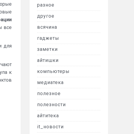
торые
разное
новые
другое
рации
всячина
ы все
гаджеты
и для
заметки
айтишки
учают
компьютеры
упа к
нктов
медиатека
полезное
полезности
айтитека
it_новости