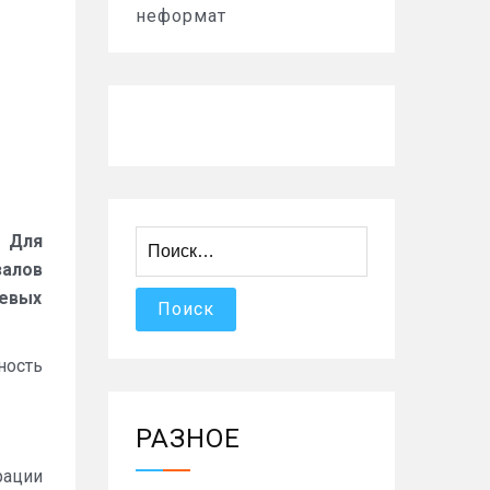
неформат
Найти:
. Для
алов
левых
ность
РАЗНОЕ
рации