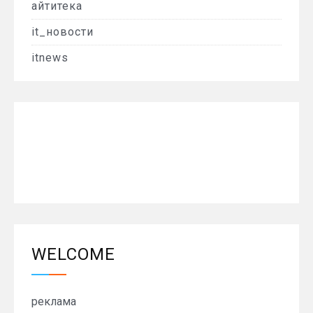
айтитека
it_новости
itnews
WELCOME
реклама