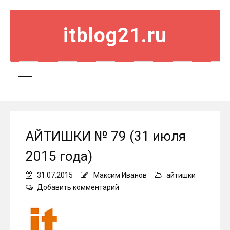
itblog21.ru
АЙТИШКИ № 79 (31 июля
2015 года)
31.07.2015
Максим Иванов
айтишки
on
Добавить комментарий
АЙТИШКИ
№
79
(31