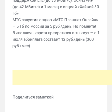
поддержкой LTE (до 73 Мбит/с), DC-HSPA+
(до 42 Мбит/с) и 1 месяц с опцией «Хайвей 30
Гб».
МТС запустил опцию «МТС Планшет Онлайн»
— 5 Гб по России за 5 руб./день. Но помните!
В «полночь карета превратится в тыкву» — с 1
июля абонплата составит 12 руб./день (360
руб./мес).
Поделиться заметкой: